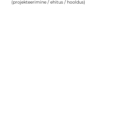
(projekteerimine / ehitus / hooldus)
TULEOHUTUSPAIGALDISTE
HOOLDUS