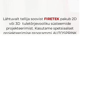
Lähtuvalt tellija soovist
FIRETEK
pakub 2D
või 3D tuletõrjevooliku süsteemide
projekteerimist. Kasutame spetsiaalset
projekteerimise programmi AUTOSPRINK
(MEP CAD, USA).
Firmal on kolm litsentsi.
Projekteerimise staadiumid on eelprojekt,
põhiprojekt ning tööprojekt.
FIRETEK
PAKUB VÄLJA EHITATUD
TULETÕRJEVOOLIKU SÜSTEEMIDE HOOL
DUST
Küsi pakkumist