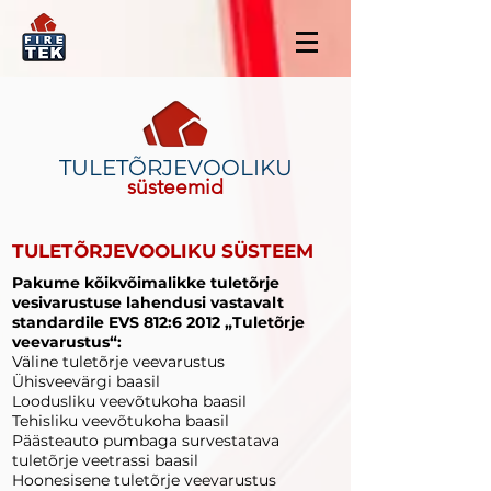
TULETÕRJEVOOLIKU
süsteemid
TULETÕRJEVOOLIKU SÜSTEEM
Pakume kõikvõimalikke tuletõrje
vesivarustuse lahendusi vastavalt
standardile EVS 812:6 2012 „Tuletõrje
veevarustus“:
Väline tuletõrje veevarustus
Ühisveevärgi baasil
Loodusliku veevõtukoha baasil
Tehisliku veevõtukoha baasil
Päästeauto pumbaga survestatava
tuletõrje veetrassi baasil
Hoonesisene tuletõrje veevarustus