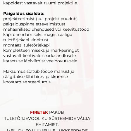
kappidest vastavalt ruumi projektile.
Paigaldus sisaldab:
projekteerimist (kui projekt puudub)
paigalduspinna ettevalmistust
mehaanilised ühendused või keevitustööd
kapi ühendamiseks magistraaliga
tuletõrjekapi kinnitust
montaazi tuletõrjekapi
komplekteerimiseks ja markeeringut
vastavalt kehtivale seadusandlusele
katsetuse läbiviimist veeloovutusele
Maksumus sõltub tööde mahust ja
räägitakse läbi hinnapakkumise
koostamise staadiumis.
FIRETEK
PAKUB
TULETÕRJEVOOLIKU SÜSTEEMIDE VÄLJA
EHITAMIST.
MEIL ON 30 LIIKMELINE LUKKSEPPADE