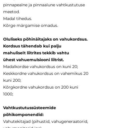
pinnapealne ja pinnaalune vahtkustutuse
meetod.
Madal tihedus.
Kõrge märgamise omadus.
Oluliseks põhinäitajaks on vahukordsus.
Kordsus tähendab kui palju
mahuliselt liitrites tekkib vahtu
ühest
vahuemulsiooni liitrist.
Madalkordse vahukordsus on kuni 20;
Keskkordne vahukordsus on vahemikus 20
kuni 200;
Kõrgkordne vahukordsus on 200 kuni
1000;
Vahtkustutussüsteemide
põhikomponendid:
Vahutekitajad (pihustid, vahugeneraatorid,