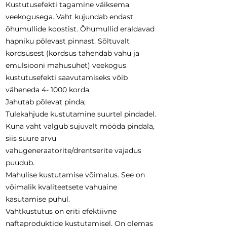
Kustutusefekti tagamine väiksema
veekogusega. Vaht kujundab endast
õhumullide koostist. Õhumullid eraldavad
hapniku põlevast pinnast. Sõltuvalt
kordsusest (kordsus tähendab vahu ja
emulsiooni mahusuhet) veekogus
kustutusefekti saavutamiseks võib
väheneda 4- 1000 korda.
Jahutab põlevat pinda;
Tulekahjude kustutamine suurtel pindadel.
Kuna vaht valgub sujuvalt mööda pindala,
siis suure arvu
vahugeneraatorite/drentserite vajadus
puudub.
Mahulise kustutamise võimalus. See on
võimalik kvaliteetsete vahuaine
kasutamise puhul.
Vahtkustutus on eriti efektiivne
naftaproduktide kustutamisel. On olemas