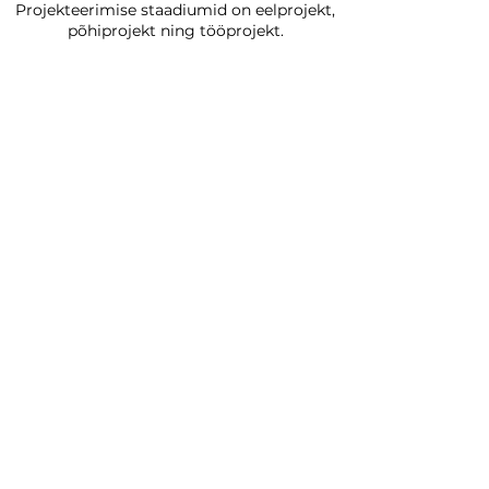
Projekteerimise staadiumid on eelprojekt,
põhiprojekt ning tööprojekt.
FIRETEK
PAKUB VÄLJA EHITATUD
VAHTKUSTUTUSSÜSTEEMIDE HOOLDUST,
LÄHTUVALT SPRINKLERSTANDARDI
EVS EN
12845: 2015, EVS 812 5 2014 ja
EVS EN 13565 2 2019
NÕUETEST.
(hooldust teostatakse sprinkleri standardi nõuete