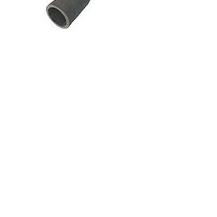
Imivoolikud:
Imivoolik on päästeautopumba
ühendamiseks veevõtukohaga ja vee
toimetamiseks veekogust pumpa.
Imivoolikud töötavad põhiliselt hõrenduse
all. Seepärast on vooliku konstruktsioonis
spiraalselt paigutatud terastraadist või
plastmassist jäikuskarkass, mis hoiab voolikut
kokkumuljumise eest ning teeb ta
mehhaniliselt vastupidavaks.
Tavaliselt koosneb voolik kahest 15- 20 mm
paksusest kummikihist, mille vahele on
asetatud traat või plastikspiraal. Pealmine
kummikiht on kaetud mitmekordselt
kummeeritud riidega.
Imivoolikuid toodetakse
75, 100, 125, 150,
200mm
läbimõõduga.
Voolikute pikkus 2 ja 4 meetrit (või valikul).